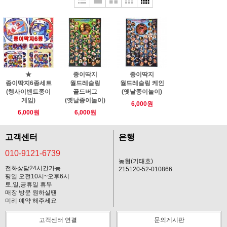
★
종이딱지
종이딱지
종이딱지6종세트
월드레슬링
월드레슬링 케인
(행사이벤트종이
골드버그
(옛날종이놀이)
게임)
(옛날종이놀이)
6,000원
6,000원
6,000원
고객센터
은행
010-9121-6739
농협(기태호)
전화상담24시간가능
215120-52-010866
평일 오전10시~오후6시
토,일,공휴일 휴무
매장 방문 원하실땐
미리 예약 해주세요
고객센터 연결
문의게시판