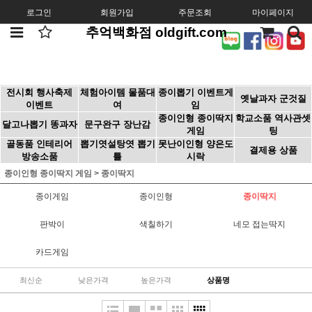
로그인
회원가입
주문조회
마이페이지
추억백화점 oldgift.com
전시회 행사축제
체험아이템 물품대
종이뽑기 이벤트게
옛날과자 군것질
이벤트
여
임
종이인형 종이딱지
학교소품 역사관셋
달고나뽑기 똥과자
문구완구 장난감
게임
팅
골동품 인테리어
뽑기엿설탕엿 뽑기
못난이인형 양은도
결제용 상품
방송소품
틀
시락
종이인형 종이딱지 게임
>
종이딱지
종이게임
종이인형
종이딱지
판박이
색칠하기
네모 접는딱지
카드게임
최신순
낮은가격
높은가격
상품명