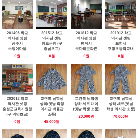
201406 학교
201512 학교
201812 학교
201912 학교
역사관 셋팅
역사관 셋팅
역사관 셋팅
역사관 셋팅
공주시
청도군청 (구
평택시
포항시
소랭이마을
중남초교)
웃다리문화촌
포항초등학교내
0원
0원
0원
0원
202012 학교
교련복 남학생
교련복 남학생
교련복 남학생
역사관 셋팅
상의(옛날 학생
상하 세트 대여
상하 세트(옛날
홍성군교육지원청
역사관 박물관
(옛날 학생 소품)
학생 역사관 소품)
(구 덕명초교)
소품)
20,000원
70,000원
0원
45,000원