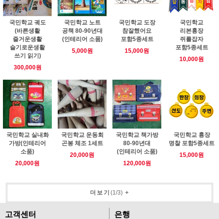
국민학교 궤도
국민학교 노트
국민학교 도장
국민학교
(바른생활
공책 80-90년대
참잘했어요
리본흉장
즐거운생활
(인테리어 소품)
포함5종세트
쥐를잡자
슬기로운생활
포함5종세트
5,000원
15,000원
쓰기 읽기)
10,000원
300,000원
국민학교 실내화
국민학교 운동회
국민학교 책가방
국민학교 흉장
가방(인테리어
곤봉 체조 1세트
80-90년대
명찰 포함5종세트
소품)
(인테리어 소품)
20,000원
15,000원
20,000원
120,000원
더보기
(
1
/
3
)
+
고객센터
은행