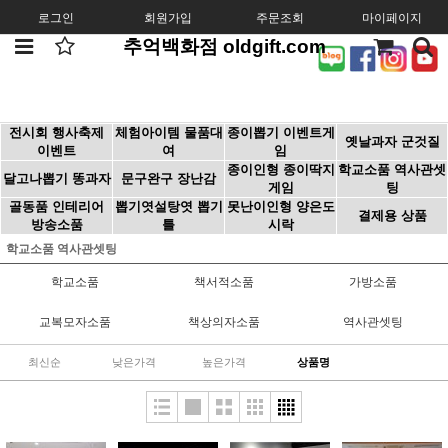
로그인
회원가입
주문조회
마이페이지
추억백화점 oldgift.com
전시회 행사축제
체험아이템 물품대
종이뽑기 이벤트게
옛날과자 군것질
이벤트
여
임
종이인형 종이딱지
학교소품 역사관셋
달고나뽑기 똥과자
문구완구 장난감
게임
팅
골동품 인테리어
뽑기엿설탕엿 뽑기
못난이인형 양은도
결제용 상품
방송소품
틀
시락
학교소품 역사관셋팅
학교소품
책서적소품
가방소품
교복모자소품
책상의자소품
역사관셋팅
최신순
낮은가격
높은가격
상품명