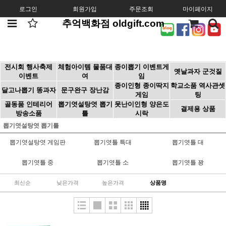
로그인
회원가입
주문조회
마이페이지
추억백화점 oldgift.com
전시회 행사축제
체험아이템 물품대
종이뽑기 이벤트게
옛날과자 군것질
이벤트
여
임
종이인형 종이딱지
학교소품 역사관셋
달고나뽑기 똥과자
문구완구 장난감
게임
팅
골동품 인테리어
뽑기엿설탕엿 뽑기
못난이인형 양은도
결제용 상품
방송소품
틀
시락
뽑기엿설탕엿 뽑기틀
뽑기엿설탕엿 게임판
뽑기엿틀 특대
뽑기엿틀 대
뽑기엿틀 중
뽑기엿틀 소
뽑기엿틀 꽝
최신순
낮은가격
높은가격
상품명