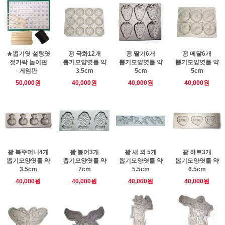
★뽑기엿 설탕엿
꽝 국화12개
꽝 딸기6개
꽝 메달6개
젓가락 놀이판
뽑기모양엿틀 약
뽑기모양엿틀 약
뽑기모양엿틀 약
게임판
3.5cm
5cm
5cm
50,000원
40,000원
40,000원
40,000원
꽝 복주머니4개
꽝 붕어3개
꽝 새 외 5개
꽝 하트3개
뽑기모양엿틀 약
뽑기모양엿틀 약
뽑기모양엿틀 약
뽑기모양엿틀 약
3.5cm
7cm
5.5cm
6.5cm
40,000원
40,000원
40,000원
40,000원