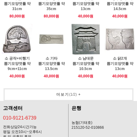
뽑기모양엿틀 약
뽑기모양엿틀 약
뽑기모양엿틀 약
뽑기모양엿틀 약
31cm
35cm
13cm
14.5cm
80,000원
80,000원
40,000원
40,000원
소 공작+비행기
소 기타
소 남대문
소 닭2개
뽑기모양엿틀 약
뽑기모양엿틀 약
뽑기모양엿틀 약
뽑기모양엿틀 약
9cm+11cm
13.5cm
10.5cm
13cm
40,000원
40,000원
40,000원
40,000원
더보기
(
1
/
2
)
+
고객센터
은행
010-9121-6739
농협(기태호)
전화상담24시간가능
215120-52-010866
평일 오전10시~오후6시
토,일,공휴일 휴무