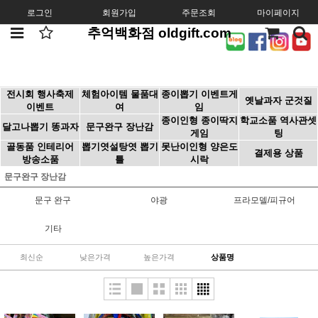
로그인
회원가입
주문조회
마이페이지
추억백화점 oldgift.com
전시회 행사축제
체험아이템 물품대
종이뽑기 이벤트게
옛날과자 군것질
이벤트
여
임
종이인형 종이딱지
학교소품 역사관셋
달고나뽑기 똥과자
문구완구 장난감
게임
팅
골동품 인테리어
뽑기엿설탕엿 뽑기
못난이인형 양은도
결제용 상품
방송소품
틀
시락
문구완구 장난감
문구 완구
야광
프라모델/피규어
기타
최신순
낮은가격
높은가격
상품명