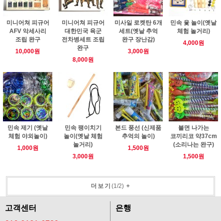
미니어쳐 피규어
미니어쳐 피규어
미사일 로켓탄 6개
민속 윷 놀이(옛날
AFV 악세사리
대한민국 육군
세트(옛날 추억
체험 놀거리)
조립 완구
전차병세트 조립
완구 장난감)
4,000원
완구
10,000원
3,000원
8,000원
민속 제기 (옛날
민속 팽이치기
본드 풍선 (신제품
불면 나가는
체험 야외놀이)
놀이(옛날 체험
추억의 놀이)
코끼리코 약37cm
놀거리)
(소리나는 완구)
1,000원
1,500원
3,000원
1,500원
더보기
(
1
/
2
)
+
고객센터
은행