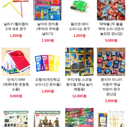
날리기 헬리콥터
날아라 펀치총
돌리면 매미
딱딱볼 (두 볼을
2개 세트 완구
(추억의 주먹총
소리나는 완구
딱딱 소리 내면서
날리기)
놀았던 장난감)
1,000원
1,000원
1,500원
5,000원
만국기 50M
모형자(국민학교
무지개링 스프링
묻지마 미니카
(체육대회 운동회
산수시간 준비물)
용수철 (옛날 놀이
자동차 옛날
소품)
체험용)
어린이 완구
1,000원
장난감
9,000원
12,000원
2,000원