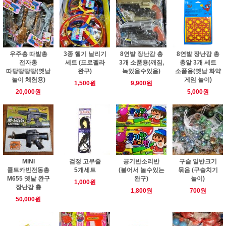
우주총 따발총
3종 헬기 날리기
8연발 장난감 총
8연발 장난감 총
전자총
세트 (프로펠라
3개 소품용(깨짐,
총알 3개 세트
따당땅땅땅(옛날
완구)
녹있을수있음)
소품용(옛날 화약
놀이 체험용)
게임 놀이)
1,500원
9,900원
20,000원
5,000원
MINI
검정 고무줄
공기반소리반
구슬 일반크기
콜트카빈전동총
5개세트
(불어서 놀수있는
묶음 (구슬치기
M655 옛날 완구
완구)
놀이)
1,000원
장난감 총
1,800원
700원
50,000원