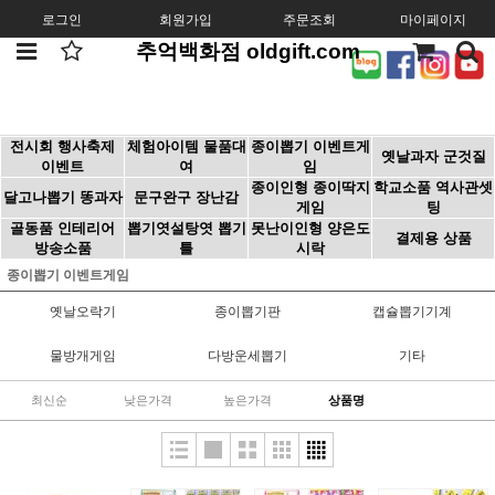
로그인
회원가입
주문조회
마이페이지
추억백화점 oldgift.com
전시회 행사축제
체험아이템 물품대
종이뽑기 이벤트게
옛날과자 군것질
이벤트
여
임
종이인형 종이딱지
학교소품 역사관셋
달고나뽑기 똥과자
문구완구 장난감
게임
팅
골동품 인테리어
뽑기엿설탕엿 뽑기
못난이인형 양은도
결제용 상품
방송소품
틀
시락
종이뽑기 이벤트게임
옛날오락기
종이뽑기판
캡슐뽑기기계
물방개게임
다방운세뽑기
기타
최신순
낮은가격
높은가격
상품명