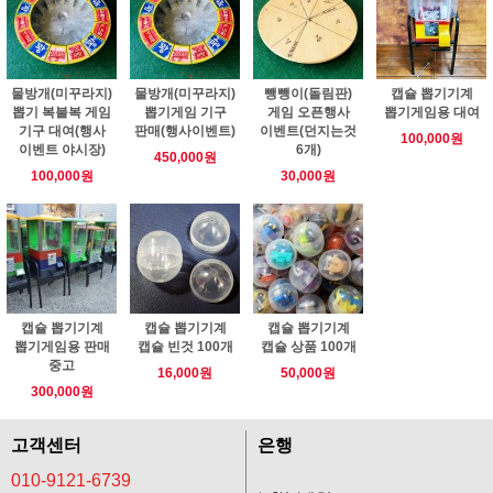
물방개(미꾸라지)
물방개(미꾸라지)
뺑뺑이(돌림판)
캡슐 뽑기기계
뽑기 복불복 게임
뽑기게임 기구
게임 오픈행사
뽑기게임용 대여
기구 대여(행사
판매(행사이벤트)
이벤트(던지는것
100,000원
이벤트 야시장)
6개)
450,000원
100,000원
30,000원
캡슐 뽑기기계
캡슐 뽑기기계
캡슐 뽑기기계
뽑기게임용 판매
캡슐 빈것 100개
캡슐 상품 100개
중고
16,000원
50,000원
300,000원
고객센터
은행
010-9121-6739