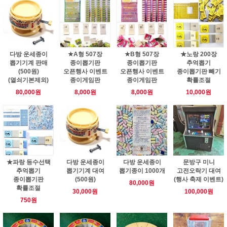
다방 운세종이
★A형 507장
★B형 507장
★노랑 200장
뽑기기계 판매
종이뽑기판
종이뽑기판
추억뽑기
(500원)
오픈행사 이벤트
오픈행사 이벤트
종이뽑기판 빼기
(열쇠기본제외)
종이게임판
종이게임판
확률조절
80,000원
8,000원
8,000원
10,000원
★파랑 등수선택
다방 운세종이
다방 운세종이
문방구 미니
추억뽑기
뽑기기계 대여
뽑기종이 1000개
고전오락기 대여
종이뽑기판
(500원)
(행사 축제 이벤트)
80,000원
확률조절
30,000원
100,000원
750원