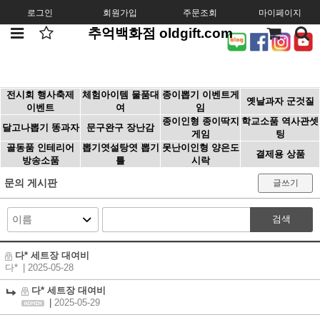
로그인
회원가입
주문조회
마이페이지
추억백화점 oldgift.com
전시회 행사축제
체험아이템 물품대
종이뽑기 이벤트게
옛날과자 군것질
이벤트
여
임
종이인형 종이딱지
학교소품 역사관셋
달고나뽑기 똥과자
문구완구 장난감
게임
팅
골동품 인테리어
뽑기엿설탕엿 뽑기
못난이인형 양은도
결제용 상품
방송소품
틀
시락
문의 게시판
글쓰기
검색
다* 세트장 대여비
다*
| 2025-05-28
다* 세트장 대여비
|
2025-05-29