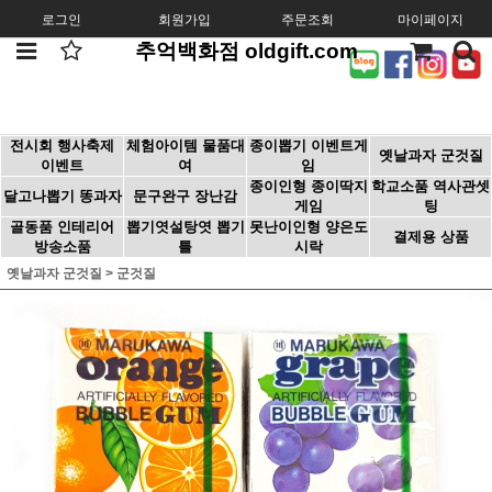
로그인
회원가입
주문조회
마이페이지
추억백화점 oldgift.com
전시회 행사축제
체험아이템 물품대
종이뽑기 이벤트게
옛날과자 군것질
이벤트
여
임
종이인형 종이딱지
학교소품 역사관셋
달고나뽑기 똥과자
문구완구 장난감
게임
팅
골동품 인테리어
뽑기엿설탕엿 뽑기
못난이인형 양은도
결제용 상품
방송소품
틀
시락
옛날과자 군것질
>
군것질