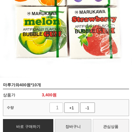
마루가와400원*10개
상품가
3,400
원
수량
+1
-1
바로 구매하기
장바구니
관심상품