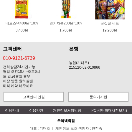
네모스낵400원*10개
맛기차콘200원*10개
군것질 세트
3,400원
1,700원
19,900원
고객센터
은행
010-9121-6739
농협(기태호)
전화상담24시간가능
215120-52-010866
평일 오전10시~오후6시
토,일,공휴일 휴무
매장 방문 원하실땐
미리 예약 해주세요
고객센터 연결
문의게시판
이용안내
이용약관
개인정보처리방침
PC버전(확대사진보기)
추억백화점
대표 : 기태호 ㅣ 개인정보 보호 책임자 : 안진숙