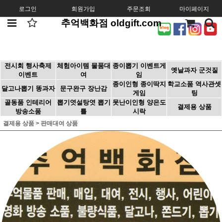
로그인
회원가입
주문조회
마이페이지
추억백화점 oldgift.com
전시회 행사축제
체험아이템 물품대
종이뽑기 이벤트게
옛날과자 군것질
이벤트
여
임
종이인형 종이딱지
학교소품 역사관셋
달고나뽑기 똥과자
문구완구 장난감
게임
팅
골동품 인테리어
뽑기엿설탕엿 뽑기
못난이인형 양은도
결제용 상품
방송소품
틀
시락
결제용 상품
>
판매대여 상품