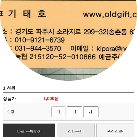
1 천원
상품가
1,000
원
수량
+1
-1
바로 구매하기
장바구니
관심상품