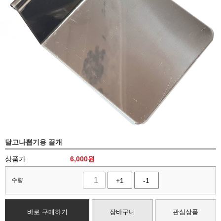
달고나뽑기용 끌개
상품가
6,000
원
수량
+1
-1
바로 구매하기
장바구니
관심상품