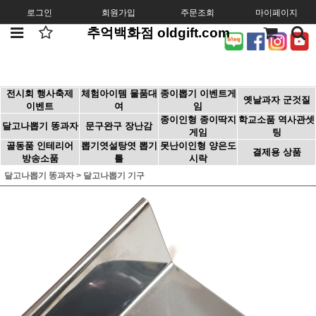
로그인
회원가입
주문조회
마이페이지
추억백화점 oldgift.com
전시회 행사축제
체험아이템 물품대
종이뽑기 이벤트게
옛날과자 군것질
이벤트
여
임
종이인형 종이딱지
학교소품 역사관셋
달고나뽑기 똥과자
문구완구 장난감
게임
팅
골동품 인테리어
뽑기엿설탕엿 뽑기
못난이인형 양은도
결제용 상품
방송소품
틀
시락
달고나뽑기 똥과자
>
달고나뽑기 기구