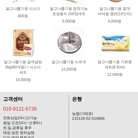
달고나뽑기용 식소다
달고나뽑기용 접착가능
달고나뽑기용 깔개
포장봉지 200장세트
바닥용 쟁반(10인치)
800원
5,000원
6,000원
달고나뽑기용 갈색설탕
달고나뽑기용 누르개
달고나뽑기용 기본형
3kg(80개용) + 식소다
세트(8.5cm)
12,000원
세트
12,000원
14,000원
고객센터
은행
010-9121-6739
농협(기태호)
전화상담24시간가능
215120-52-010866
평일 오전10시~오후6시
토,일,공휴일 휴무
매장 방문 원하실땐
미리 예약 해주세요