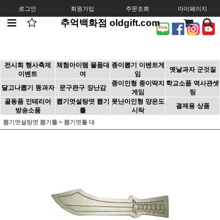
로그인
회원가입
주문조회
마이페이지
추억백화점 oldgift.com
전시회 행사축제
체험아이템 물품대
종이뽑기 이벤트게
옛날과자 군것질
이벤트
여
임
종이인형 종이딱지
학교소품 역사관셋
달고나뽑기 똥과자
문구완구 장난감
게임
팅
골동품 인테리어
뽑기엿설탕엿 뽑기
못난이인형 양은도
결제용 상품
방송소품
틀
시락
뽑기엿설탕엿 뽑기틀
>
뽑기엿틀 대