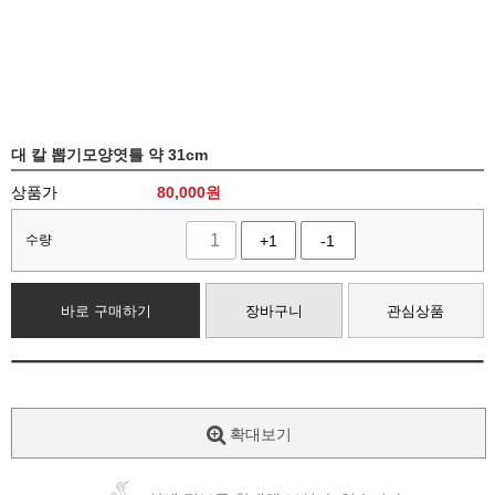
대 칼 뽑기모양엿틀 약 31cm
상품가
80,000
원
수량
+1
-1
바로 구매하기
장바구니
관심상품
확대보기