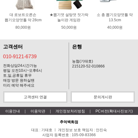
대 로보트오른손
★뽑기엿 설탕엿 젓가락
소 총 뽑기모양엿틀 약
뽑기모양엿틀 약 28cm
놀이판 게임판
13.5cm
80,000원
50,000원
40,000원
고객센터
은행
010-9121-6739
농협(기태호)
전화상담24시간가능
215120-52-010866
평일 오전10시~오후6시
토,일,공휴일 휴무
매장 방문 원하실땐
미리 예약 해주세요
고객센터 연결
문의게시판
이용안내
이용약관
개인정보처리방침
PC버전(확대사진보기)
추억백화점
대표 : 기태호 ㅣ 개인정보 보호 책임자 : 안진숙
사업자 등록번호 : 105-09-83366