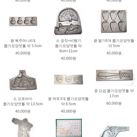
80,000원
40,000원
40,000원
꽝 복주머니4개
소 공작+비행기
꽝 딸기6개 뽑기모양엿틀
뽑기모양엿틀 약 3.5cm
뽑기모양엿틀 약
약 5cm
9cm+11cm
40,000원
40,000원
40,000원
중 단검 뽑기모양엿틀 약
17cm
소 오토바이
꽝 하트3개 뽑기모양엿틀
60,000원
뽑기모양엿틀 약 13.5cm
약 6.5cm
40,000원
40,000원