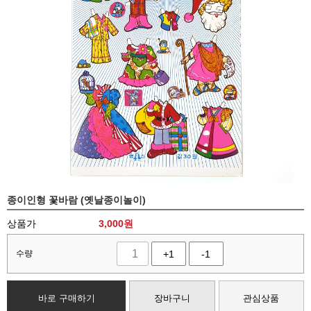
종이인형 꽃바람 (옛날종이놀이)
상품가
3,000
원
수량
+1
-1
바로 구매하기
장바구니
관심상품