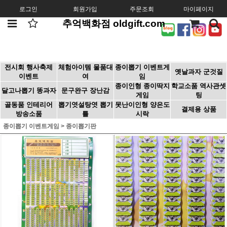
로그인
회원가입
주문조회
마이페이지
추억백화점 oldgift.com
전시회 행사축제
체험아이템 물품대
종이뽑기 이벤트게
옛날과자 군것질
이벤트
여
임
종이인형 종이딱지
학교소품 역사관셋
달고나뽑기 똥과자
문구완구 장난감
게임
팅
골동품 인테리어
뽑기엿설탕엿 뽑기
못난이인형 양은도
결제용 상품
방송소품
틀
시락
종이뽑기 이벤트게임
>
종이뽑기판