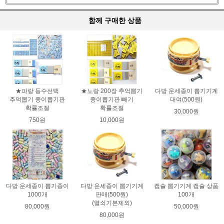
함께 구매한 상품
★파랑 등수선택
★노랑 200장 추억뽑기
다방 운세종이 뽑기기계
추억뽑기 종이뽑기판
종이뽑기판 빼기
대여(500원)
확률조절
확률조절
30,000원
750원
10,000원
다방 운세종이 뽑기종이
다방 운세종이 뽑기기계
캡슐 뽑기기계 캡슐 상품
1000개
판매(500원)
100개
(열쇠기본제외)
80,000원
50,000원
80,000원