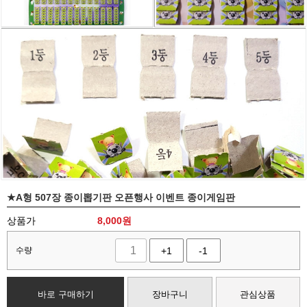
★A형 507장 종이뽑기판 오픈행사 이벤트 종이게임판
상품가
8,000
원
수량
+1
-1
바로 구매하기
장바구니
관심상품