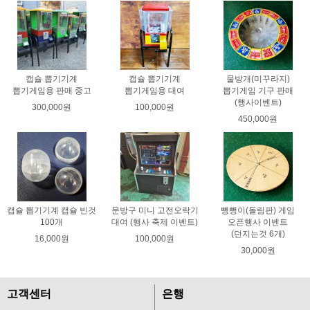
캡슐 뽑기기계
캡슐 뽑기기계
물방개(미꾸라지)
뽑기게임용 판매 중고
뽑기게임용 대여
뽑기게임 기구 판매
(행사이벤트)
300,000원
100,000원
450,000원
캡슐 뽑기기계 캡슐 빈것
문방구 미니 고전오락기
뺑뺑이(돌림판) 게임
100개
대여 (행사 축제 이벤트)
오픈행사 이벤트
(던지는것 6개)
16,000원
100,000원
30,000원
고객센터
은행