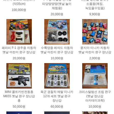
(약35cm)
따당땅땅땅(옛날 놀이
소품용(깨짐,
체험용)
녹있을수있음)
100,000원
20,000원
9,900원
페라리 F-1 경주용 자동차
수륙양용 레쟈드 자동차
묻지마 미니카 자동차
옛날 어린이 완구 장난감
옛날 어린이 완구 장난감
옛날 어린이 완구 장난감
20,000원
10,000원
2,000원
MINI 콜트카빈전동총
육군 경찰차 메탈 미니카
크리스탈범선 조립 완구
M655 옛날 완구 장난감
12개 세트 옛날 완구
(옛날 장난감
총
장난감
아카데미과학)
50,000원
60,000원
10,000원