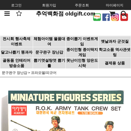
로그인
회원가입
주문조회
마이페이지
추억백화점 oldgift.com
전시회 행사축제
체험아이템 물품대
종이뽑기 이벤트게
옛날과자 군것질
이벤트
여
임
종이인형 종이딱지
학교소품 역사관셋
달고나뽑기 똥과자
문구완구 장난감
게임
팅
골동품 인테리어
뽑기엿설탕엿 뽑기
못난이인형 양은도
결제용 상품
방송소품
틀
시락
문구완구 장난감
>
프라모델/피규어