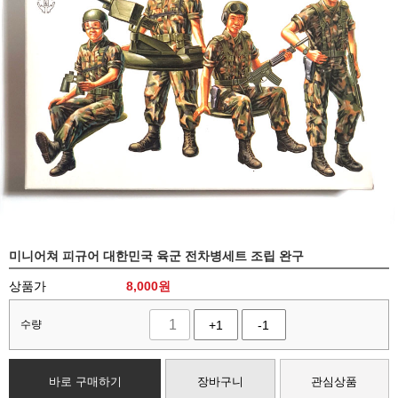
미니어쳐 피규어 대한민국 육군 전차병세트 조립 완구
상품가
8,000
원
수량
+1
-1
바로 구매하기
장바구니
관심상품