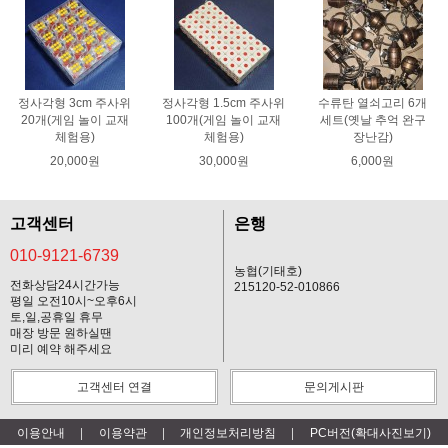
정사각형 3cm 주사위
정사각형 1.5cm 주사위
수류탄 열쇠고리 6개
20개(게임 놀이 교재
100개(게임 놀이 교재
세트(옛날 추억 완구
체험용)
체험용)
장난감)
20,000원
30,000원
6,000원
고객센터
은행
010-9121-6739
농협(기태호)
전화상담24시간가능
215120-52-010866
평일 오전10시~오후6시
토,일,공휴일 휴무
매장 방문 원하실땐
미리 예약 해주세요
고객센터 연결
문의게시판
이용안내
이용약관
개인정보처리방침
PC버전(확대사진보기)