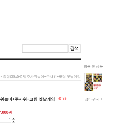
최근 본 상품
> 중형(38x54) 뱀주사위놀이+주사위+코팅 옛날게임
뱀주사위놀이+주사위+코팅 옛날게임
장바구니 0
7,000
원