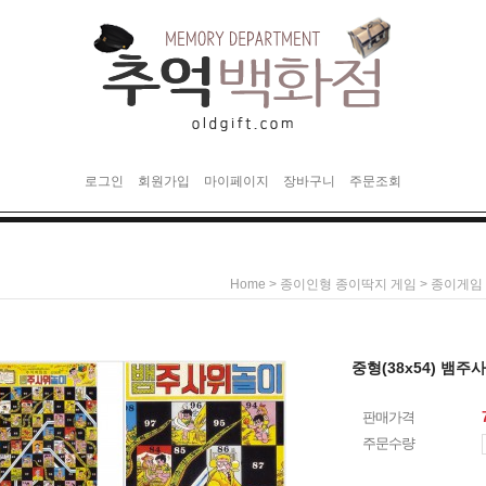
로그인
회원가입
마이페이지
장바구니
주문조회
>
>
Home
종이인형 종이딱지 게임
종이게임
중형(38x54) 
판매가격
주문수량