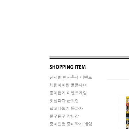
전시회 행사축제 이벤트
체험아이템 물품대여
종이뽑기 이벤트게임
옛날과자 군것질
달고나뽑기 똥과자
문구완구 장난감
종이인형 종이딱지 게임