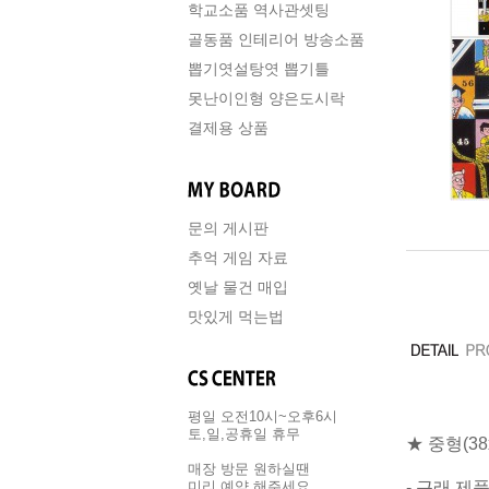
학교소품 역사관셋팅
골동품 인테리어 방송소품
뽑기엿설탕엿 뽑기틀
못난이인형 양은도시락
결제용 상품
문의 게시판
추억 게임 자료
옛날 물건 매입
맛있게 먹는법
평일 오전10시~오후6시
토,일,공휴일 휴무
★ 중형(3
매장 방문 원하실땐
- 근래 제
미리 예약 해주세요