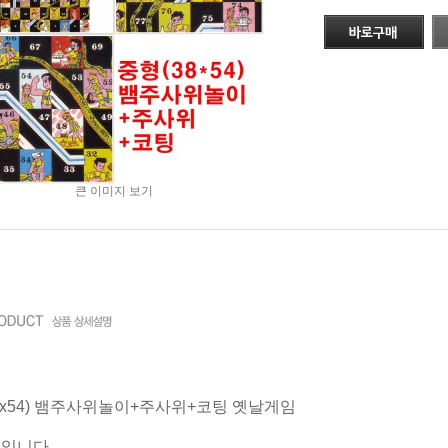
큰 이미지 보기
8x54) 뱀주사위놀이+주사위+코팅 옛날게임
품입니다.