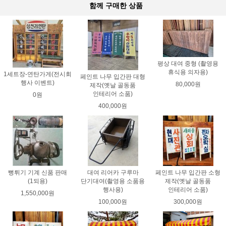
함께 구매한 상품
평상 대여 중형 (촬영용
휴식용 의자용)
1세트장-연탄가게(전시회
페인트 나무 입간판 대형
행사 이벤트)
80,000원
제작(옛날 골동품
인테리어 소품)
0원
400,000원
뻥튀기 기계 신품 판매
대여 리어카 구루마
페인트 나무 입간판 소형
(1되용)
단기대여(촬영용 소품용
제작(옛날 골동품
행사용)
인테리어 소품)
1,550,000원
100,000원
300,000원