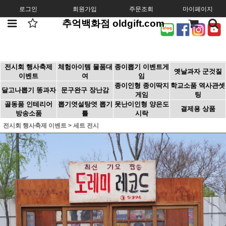
로그인
회원가입
주문조회
마이페이지
추억백화점 oldgift.com
전시회 행사축제
체험아이템 물품대
종이뽑기 이벤트게
옛날과자 군것질
이벤트
여
임
종이인형 종이딱지
학교소품 역사관셋
달고나뽑기 똥과자
문구완구 장난감
게임
팅
골동품 인테리어
뽑기엿설탕엿 뽑기
못난이인형 양은도
결제용 상품
방송소품
틀
시락
전시회 행사축제 이벤트
>
세트 전시