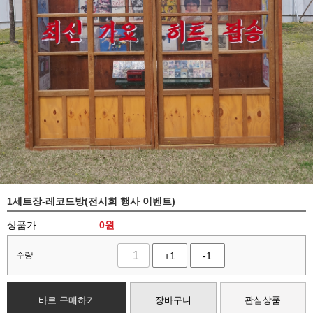
1세트장-레코드방(전시회 행사 이벤트)
상품가
0
원
수량
+1
-1
바로 구매하기
장바구니
관심상품