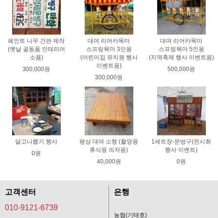
페인트 나무 간판 제작
대여 리어카목마
대여 리어카목마
(옛날 골동품 인테리어
스프링목마 3인용
스프링목마 5인용
소품)
(어린이집 유치원 행사
(지역축제 행사 이벤트용)
이벤트용)
300,000원
500,000원
300,000원
달고나뽑기 행사
평상 대여 소형 (촬영용
1세트장-문방구(전시회
휴식용 의자용)
행사 이벤트)
0원
40,000원
0원
고객센터
은행
010-9121-6739
농협(기태호)