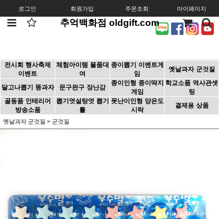
로그인
회원가입
주문조회
마이페이지
추억백화점 oldgift.com
전시회 행사축제
체험아이템 물품대
종이뽑기 이벤트게
옛날과자 군것질
이벤트
여
임
종이인형 종이딱지
학교소품 역사관셋
달고나뽑기 똥과자
문구완구 장난감
게임
팅
골동품 인테리어
뽑기엿설탕엿 뽑기
못난이인형 양은도
결제용 상품
방송소품
틀
시락
옛날과자 군것질
>
군것질