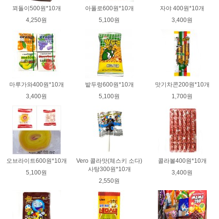
꾀돌이500원*10개
아폴로600원*10개
자야 400원*10개
4,250원
5,100원
3,400원
마루가와400원*10개
밭두렁600원*10개
맛기차콘200원*10개
3,400원
5,100원
1,700원
오브라이트600원*10개
Vero 콜라맛(체스키 소다)
콜라볼400원*10개
사탕300원*10개
5,100원
3,400원
2,550원