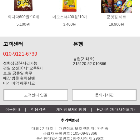
와다닥600원*10개
네모스낵400원*10개
군것질 세트
5,100원
3,400원
19,900원
고객센터
은행
010-9121-6739
농협(기태호)
전화상담24시간가능
215120-52-010866
평일 오전10시~오후6시
토,일,공휴일 휴무
매장 방문 원하실땐
미리 예약 해주세요
고객센터 연결
문의게시판
이용안내
이용약관
개인정보처리방침
PC버전(확대사진보기)
추억백화점
대표 : 기태호 ㅣ 개인정보 보호 책임자 : 안진숙
사업자 등록번호 : 105-09-83366
통신판매업신고번호 : 파주시청 제 296호