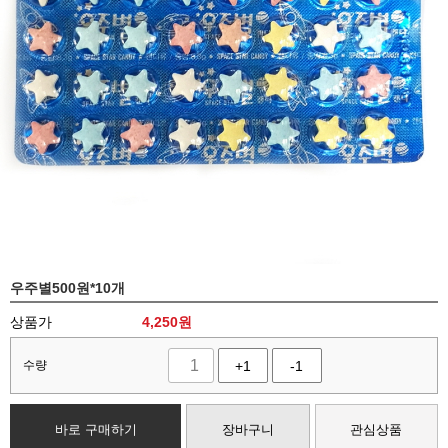
우주별500원*10개
상품가
4,250
원
수량
+1
-1
바로 구매하기
장바구니
관심상품