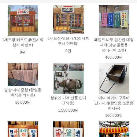
1세트장-연탄가게(전시회
1세트장-레코드방(전시회
페인트 나무 입간판 대형
행사 이벤트)
행사 이벤트)
제작(옛날 골동품
인테리어 소품)
0원
0원
400,000원
평상 대여 중형 (촬영용
휴식용 의자용)
뻥튀기 기계 신품 판매
대여 리어카 구루마
80,000원
(1되용)
단기대여(촬영용 소품용
행사용)
1,550,000원
100,000원