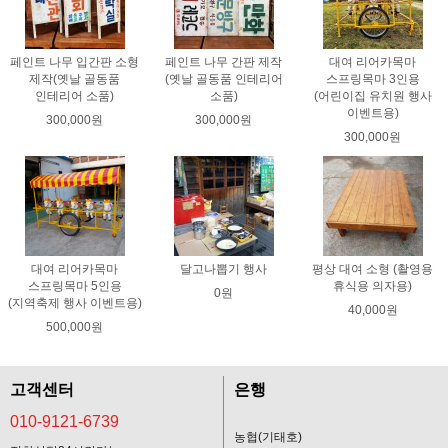
페인트 나무 입간판 소형
페인트 나무 간판 제작
대여 리어카목마
제작(옛날 골동품
(옛날 골동품 인테리어
스프링목마 3인용
인테리어 소품)
소품)
(어린이집 유치원 행사
이벤트용)
300,000원
300,000원
300,000원
대여 리어카목마
달고나뽑기 행사
평상 대여 소형 (촬영용
스프링목마 5인용
휴식용 의자용)
0원
(지역축제 행사 이벤트용)
40,000원
500,000원
고객센터
은행
010-9121-6739
농협(기태호)