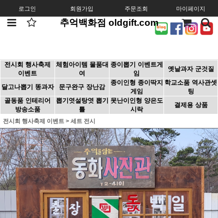
로그인
회원가입
주문조회
마이페이지
추억백화점 oldgift.com
전시회 행사축제
체험아이템 물품대
종이뽑기 이벤트게
옛날과자 군것질
이벤트
여
임
종이인형 종이딱지
학교소품 역사관셋
달고나뽑기 똥과자
문구완구 장난감
게임
팅
골동품 인테리어
뽑기엿설탕엿 뽑기
못난이인형 양은도
결제용 상품
방송소품
틀
시락
전시회 행사축제 이벤트
>
세트 전시