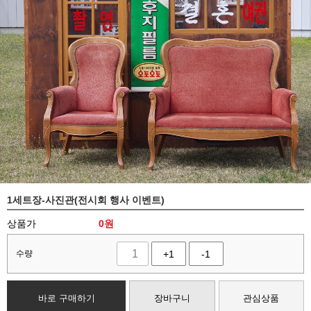
1세트장-사진관(전시회 행사 이벤트)
상품가
0
원
수량
+1
-1
바로 구매하기
장바구니
관심상품