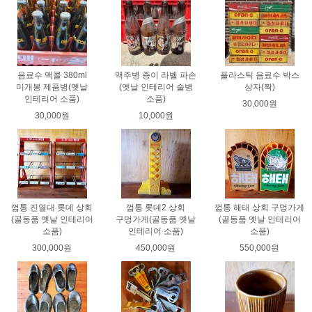
음료수 맥콜 380ml
맥주병 종이 라벨 파손
플라스틱 음료수 박스
미개봉 제품병(옛날
(옛날 인테리어 술병
상자(짝)
인테리어 소품)
소품)
30,000원
30,000원
10,000원
껌통 진열대 롯데 상회
껌통 롯데2 상회
껌통 해태 상회 구멍가게
(골동품 옛날 인테리어
구멍가게(골동품 옛날
(골동품 옛날 인테리어
소품)
인테리어 소품)
소품)
300,000원
450,000원
550,000원