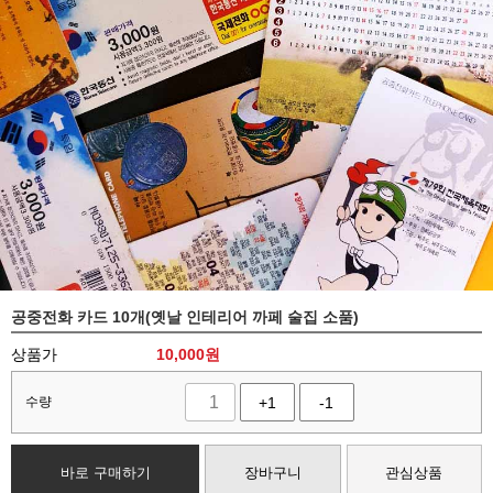
공중전화 카드 10개(옛날 인테리어 까페 술집 소품)
상품가
10,000
원
수량
+1
-1
바로 구매하기
장바구니
관심상품