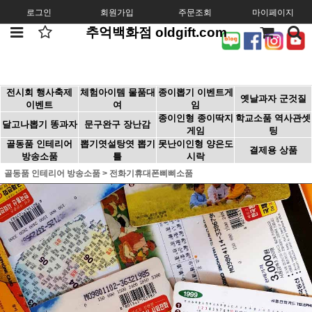
로그인
회원가입
주문조회
마이페이지
추억백화점 oldgift.com
전시회 행사축제
체험아이템 물품대
종이뽑기 이벤트게
옛날과자 군것질
이벤트
여
임
종이인형 종이딱지
학교소품 역사관셋
달고나뽑기 똥과자
문구완구 장난감
게임
팅
골동품 인테리어
뽑기엿설탕엿 뽑기
못난이인형 양은도
결제용 상품
방송소품
틀
시락
골동품 인테리어 방송소품
>
전화기휴대폰삐삐소품