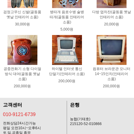
검정고무신 신발(골동품
병따개 음료수병 술병
다방 엽차잔(골동품 옛날
옛날 인테리어 소품)
따개(골동품 인테리어
인테리어 소품)
소품)
30,000원
20,000원
5,000원
공중전화기 소형 다이얼
하이텔 인터넷 통신
컴퓨터 브라운관 모니터
방식 대여(골동품 옛날
단말기(인테리어 소품)
14~15인치(인테리어
소품)
소품)
200,000원
200,000원
200,000원
고객센터
은행
010-9121-6739
농협(기태호)
전화상담24시간가능
215120-52-010866
평일 오전10시~오후6시
토,일,공휴일 휴무