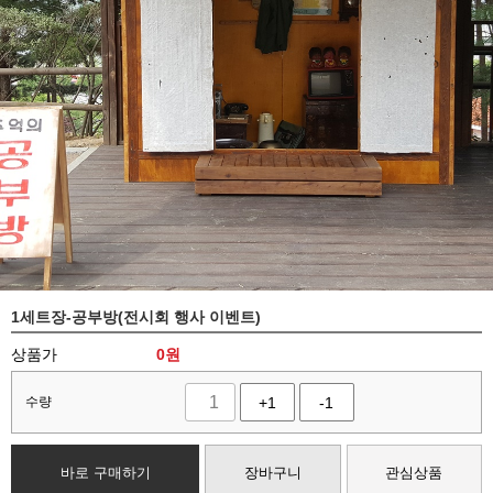
1세트장-공부방(전시회 행사 이벤트)
상품가
0
원
수량
+1
-1
바로 구매하기
장바구니
관심상품