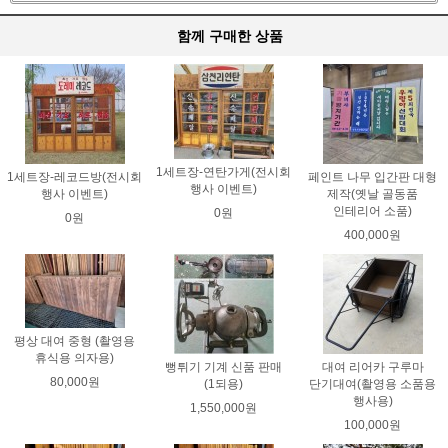
함께 구매한 상품
1세트장-연탄가게(전시회
1세트장-레코드방(전시회
페인트 나무 입간판 대형
행사 이벤트)
행사 이벤트)
제작(옛날 골동품
인테리어 소품)
0원
0원
400,000원
평상 대여 중형 (촬영용
휴식용 의자용)
뻥튀기 기계 신품 판매
대여 리어카 구루마
80,000원
(1되용)
단기대여(촬영용 소품용
행사용)
1,550,000원
100,000원