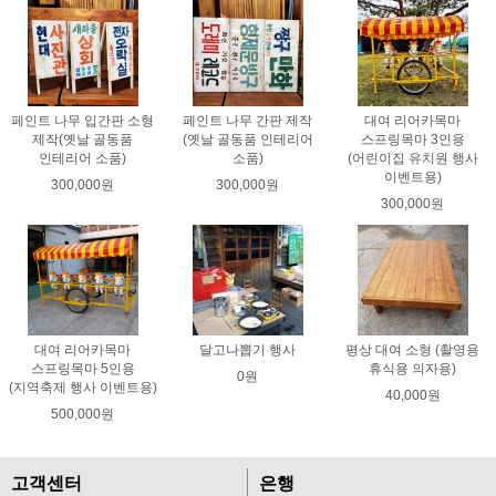
페인트 나무 입간판 소형
페인트 나무 간판 제작
대여 리어카목마
제작(옛날 골동품
(옛날 골동품 인테리어
스프링목마 3인용
인테리어 소품)
소품)
(어린이집 유치원 행사
이벤트용)
300,000원
300,000원
300,000원
대여 리어카목마
달고나뽑기 행사
평상 대여 소형 (촬영용
스프링목마 5인용
휴식용 의자용)
0원
(지역축제 행사 이벤트용)
40,000원
500,000원
고객센터
은행