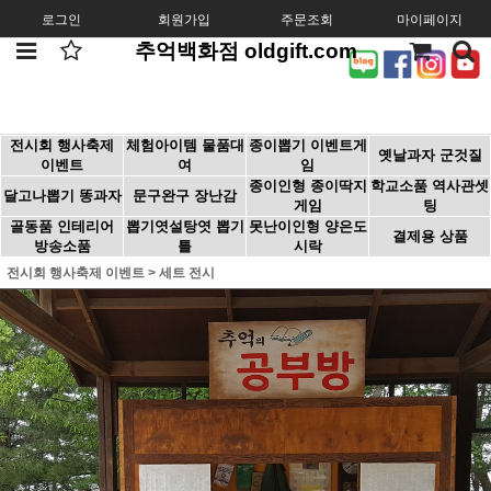
로그인
회원가입
주문조회
마이페이지
추억백화점 oldgift.com
전시회 행사축제
체험아이템 물품대
종이뽑기 이벤트게
옛날과자 군것질
이벤트
여
임
종이인형 종이딱지
학교소품 역사관셋
달고나뽑기 똥과자
문구완구 장난감
게임
팅
골동품 인테리어
뽑기엿설탕엿 뽑기
못난이인형 양은도
결제용 상품
방송소품
틀
시락
전시회 행사축제 이벤트
>
세트 전시