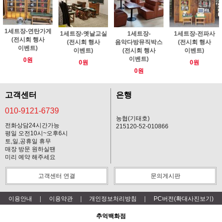
1세트장-연탄가게
1세트장-옛날교실
1세트장-
1세트장-전파사
(전시회 행사
(전시회 행사
음악다방뮤직박스
(전시회 행사
이벤트)
이벤트)
(전시회 행사
이벤트)
이벤트)
0원
0원
0원
0원
고객센터
은행
010-9121-6739
농협(기태호)
전화상담24시간가능
215120-52-010866
평일 오전10시~오후6시
토,일,공휴일 휴무
매장 방문 원하실땐
미리 예약 해주세요
고객센터 연결
문의게시판
이용안내
이용약관
개인정보처리방침
PC버전(확대사진보기)
추억백화점