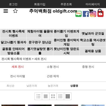
로그인
회원가입
주문조회
마이페이지
추억백화점 oldgift.com
전시회 행사축제
체험아이템 물품대
종이뽑기 이벤트게
옛날과자 군것질
이벤트
여
임
종이인형 종이딱지
학교소품 역사관셋
달고나뽑기 똥과자
문구완구 장난감
게임
팅
골동품 인테리어
뽑기엿설탕엿 뽑기
못난이인형 양은도
결제용 상품
방송소품
틀
시락
전시회 행사축제 이벤트
>
세트 전시
세트 전시
소형 전시
중형 전시
전시 아이템
간판 제작
최신순
낮은가격
높은가격
상품명