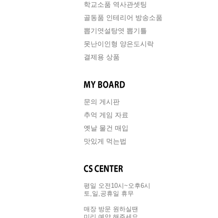
학교소품 역사관셋팅
골동품 인테리어 방송소품
뽑기엿설탕엿 뽑기틀
못난이인형 양은도시락
결제용 상품
문의 게시판
추억 게임 자료
옛날 물건 매입
맛있게 먹는법
평일 오전10시~오후6시
토,일,공휴일 휴무
매장 방문 원하실땐
미리 예약 해주세요