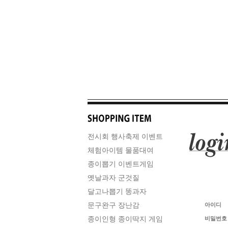
전시회 행사축제 이벤트
체험아이템 물품대여
종이뽑기 이벤트게임
옛날과자 군것질
달고나뽑기 똥과자
문구완구 장난감
아이디
종이인형 종이딱지 게임
비밀번호