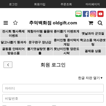
로그인
회원가입
주문조회
마이페이지
추억백화점 oldgift.com
전시회 행사축제
체험아이템 물품대
종이뽑기 이벤트게
옛날과자 군것질
이벤트
여
임
종이인형 종이딱지
학교소품 역사관셋
달고나뽑기 똥과자
문구완구 장난감
게임
팅
골동품 인테리어
뽑기엿설탕엿 뽑기
못난이인형 양은도
결제용 상품
방송소품
틀
시락
회원 로그인
한글 자판 열기