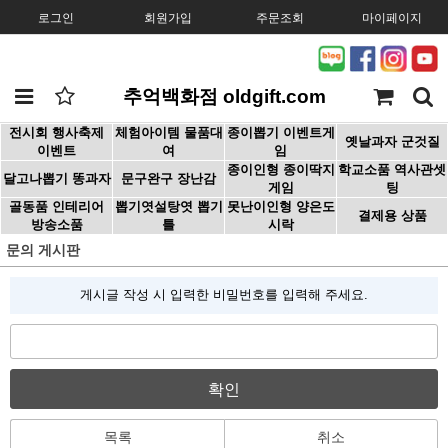
로그인
회원가입
주문조회
마이페이지
추억백화점 oldgift.com
전시회 행사축제
체험아이템 물품대
종이뽑기 이벤트게
옛날과자 군것질
이벤트
여
임
종이인형 종이딱지
학교소품 역사관셋
달고나뽑기 똥과자
문구완구 장난감
게임
팅
골동품 인테리어
뽑기엿설탕엿 뽑기
못난이인형 양은도
결제용 상품
방송소품
틀
시락
문의 게시판
게시글 작성 시 입력한 비밀번호를 입력해 주세요.
확인
목록
취소