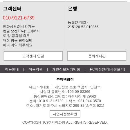
고객센터
은행
010-9121-6739
농협(기태호)
전화상담24시간가능
215120-52-010866
평일 오전10시~오후6시
토,일,공휴일 휴무
매장 방문 원하실땐
미리 예약 해주세요
고객센터 연결
문의게시판
이용안내
이용약관
개인정보처리방침
PC버전(확대사진보기)
추억백화점
대표 : 기태호 ㅣ 개인정보 보호 책임자 : 안진숙
사업자 등록번호 : 105-09-83366
통신판매업신고번호 : 파주시청 제 296호
전화 : 010-9121-6739 ㅣ 팩스 : 031-944-3570
주소 : 경기도 파주시 소라지로 299-32(송촌동 621)
사업자정보확인
COPYRIGHT(C)추억백화점 ALL RIGHTS RESERVED.